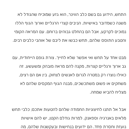
התחש, הידוע גם בשם כלב הווינר, הוא גזע שמוכיח שהגודל לא
משנה כשמדובר באישיות. הניבים קצרי הרגליים וארוך הגוף הללו
נמוכים לקרקע, אבל הם בהחלט גבוהים ברוחם. עם המראה הקומי
והטבע התוסס שלהם, תחש כבשו את ליבם של אוהבי כלבים רבים.
מבט אחד על תחש ואי אפשר שלא לחייך. צורת גופם הייחודית, עם
גב ארוך ורגליים קצרות, מקנה להם מראה מובהק ומשעשע. זה
כאילו נוצרו רק במטרה לגרום לאנשים לצחוק. בין אם הם רצים,
משחקים או פשוט משתכשכים, מבנה הגוף המקסים שלהם לא
מצליח להביא שמחה.
אבל אל תתנו לחיצוניות החמודה שלהם להטעות אתכם; כלבי תחש
מלאים באנרגיה וספאנק. למרות גודלם הקטן, יש להם אישיות
נועזת וחסרת פחד. הם ידועים בנחישות ובעקשנות שלהם, מה