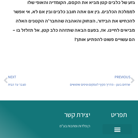
גזע של כלבים קטן מביא את הקסם, הקומדיה והאופי שלו
לממלכת הכלבים. בין אם אתה חובב כלבים ובין אם לא, אי אפשר
להכחיש את הבידור, הצחוק והאהבה שהחבר'ה הקטנים האלה
מביאים לחיינו. אז, בפעם הבאה שתזהה כלב קטן, אל תזלזל בו –
הם עשויים פשוט להפתיע אותך!
NEXT
PREVIOUS
שרתים בענן – מדריך מקיף לעסקים וטיפים שימושיים
מצבר עד הבית
תפריט
יצירת קשר
רן פלדות ומתכות בע"מ
השירותים שלנו