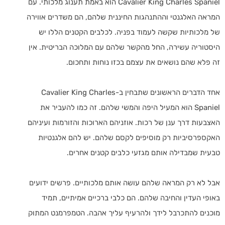
Cavalier King Charles Spaniel הוא באמת תענוג מלכותי. עם
המראה האלגנטי וההתנהגות החיננית שלהם, הם משדרים אווירה
של מלכותיות שקשה לעמוד בפניה. לכלבים הקטנים הללו יש
היסטוריה עשירה, החל מהקשר שלהם עם המלוכה הבריטית. אין
זה פלא שהם נושאים את עצמם בכזו נוחות ותחכום.
אחד הדברים הראשונים שתבחין ב-Cavalier King Charles
Spaniel הוא המעיל היפה והמשי שלהם. זה כמו להעביר את
האצבעות דרך ענן של רכות. אוזניהם הארוכות והזורמות ועיניהם
האקספרסיביות רק מוסיפים לקסם שלהם. יש להם אלגנטיות
טבעית שמבדילה אותם מגזעי כלבים קטנים אחרים.
אבל לא רק המראה שלהם עושה אותם מלכותיים. פרשים ידועים
באופי העדין והחיבה שלהם. הם כלבי ברכיים אמיתיים, תמיד
מוכנים להתכרבל לידך ולהרעיף עליך אהבה. הטמפרמנט המתוק