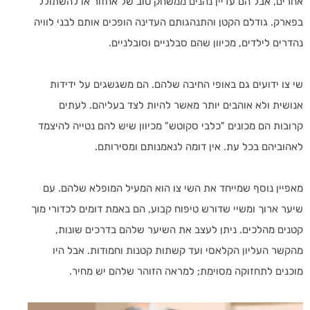
אחרים, אבל הם עדיין נהנים ממשחק טוב של אחזור או להשתולל
בפארק. גודלם הקטן והתנהגותם העדינה הופכים אותם לבני לוויה
נהדרים לילדים, מכיוון שהם סבלניים וסובלניים.
שי צו ידועים גם באופי החיבה שלהם. הם משגשגים על ידידות
אנושית ולא אוהבים יותר מאשר להיות לצד בעליהם. לעתים
קרובות הם מכונים "כלבי סקוטש" מכיוון שיש להם נטייה להיצמד
לאהוביהם בכל עת. אין דומה לנאמנותם ומסירותם.
מאפיין נוסף שמייחד את השי צו הוא המעיל המופלא שלהם. עם
שיער ארוך ומשיי שדורש טיפוח קבוע, הם באמת דומים לכדורי מוך
קטנים מהלכים. ניתן לעצב את השיער שלהם בדרכים שונות,
מהקשר העליון הקלאסי ועד קשתות קטנות וחמודות. אבל היו
מוכנים לתחזוקה מסוימת; למראה הזוהר שלהם יש מחיר.