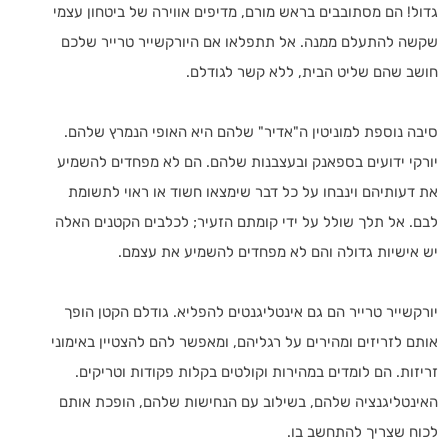
גדול! הם מסתובבים בראש מורם, מדיפים אווירה של ביטחון עצמי
שקשה להתעלם ממנה. אל תתפלאו אם היורקשייר טרייר שלכם
חושב שהם שליט הבית, ללא קשר לגודלם.
סיבה נוספת למוניטין ה"אדיר" שלהם היא האופי הנמרץ שלהם.
יורקי ידועים בספאנק ובעצבנות שלהם. הם לא מפחדים להשמיע
את דעותיהם וינבחו על כל דבר שימצאו חשוד או ראוי לתשומת
לבם. אל תלך שולל על ידי קומתם הזעיר; לכלבים הקטנים האלה
יש אישיות גדולה והם לא מפחדים להשמיע את עצמם.
יורקשייר טרייר הם גם אינטליגנטים להפליא. גודלם הקטן הופך
אותם לזריזים ומהירים על רגליהם, ומאפשר להם להצטיין באימוני
זריזות. הם לומדים במהירות וקולטים בקלות פקודות וטריקים.
האינטליגנציה שלהם, בשילוב עם הנחישות שלהם, הופכת אותם
לכוח שצריך להתחשב בו.