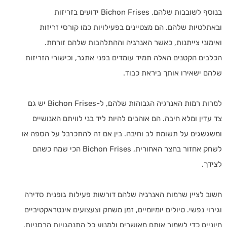
בנוסף לשובבות שלהם, Bichon Frises ידועים בזריזות
ובאתלטיות שלהם. הם מצטיינים בפעילויות כמו קורסי זריזות
ואימוני צייתנות, כאשר האנרגיה וההתלהבות שלהם זורחת.
הכלבים הקטנים האלה תמיד עומדים בפני אתגר, וכישורי הזריזות
שלהם ישאירו אותך ביראת כבוד.
למרות רמות האנרגיה הגבוהות שלהם, ל-Bichon Frises יש גם
צד עדין ומלא חיבה. הם אוהבים להיות ליד בני לוויתם האנושיים
ומשגשגים על תשומת לב וחיבה. בין אם זה להתכרבל על הספה או
לשחק אחזור בחצר האחורית, Bichon Frises הכי שמח כשהם
לצידך.
חשוב לציין שרמות האנרגיה שלהם דורשות פעילות גופנית סדירה
וגירוי נפשי. טיולים יומיומיים, זמן משחק וצעצועים אינטראקטיביים
חיוניים כדי לשמור אותם מאושרים ולמנוע כל התנהגויות הרסניות.