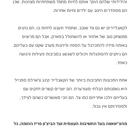
והידידותי שלהם הופך אותם לחיות מחמד משפחתיות מצוינות, שכן
הם מסתדרים היטב עם ילדים וחיות אחרות.
לקאבליירים יש גם צד שובב, שתמיד תענוג לחזות בו. הם נהנים
ממשחק טוב של אחזור או להשתולל בפארק. אבל הם מרוצים
באותה מידה להתכרבל על הספה וליהנות מערב שקט עם בעליהם.
הם ניתנים להסתגלות ויכולים לשגשג בסביבות פעילות ורגועה
כאחד.
אחת התכונות החביבות ביותר של הקאבלייר קינג צ'ארלס ספנייל
היא נאמנותם הבלתי מעורערת. הם יוצרים קשרים חזקים עם
בעליהם וילכו אחריהם כמו צל. הם הכי מאושרים כשהם לצידך,
ולמסירותם אין גבול.
מהצ'יוואווה בעל החשיבות העצמית ועד הביצ'ון פריז ההומה, כל