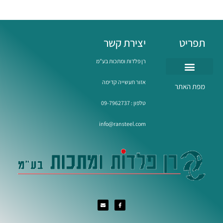
תפריט
יצירת קשר
רן פלדות ומתכות בע"מ
אזור תעשייה קדימה
השירותים שלנו
מפת האתר
טלפון :
09-7962737
info@ransteel.com